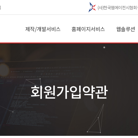
길
(사)한국웹에이전시협회
제작/개발서비스
홈페이지서비스
웹솔루션
회원가입약관